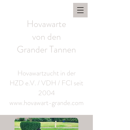
Hovawarte
von den
Grander Tannen
Hovawartzucht in der
HZD e.V. / VDH / FCI seit
2004
www.hovawart-grande.com