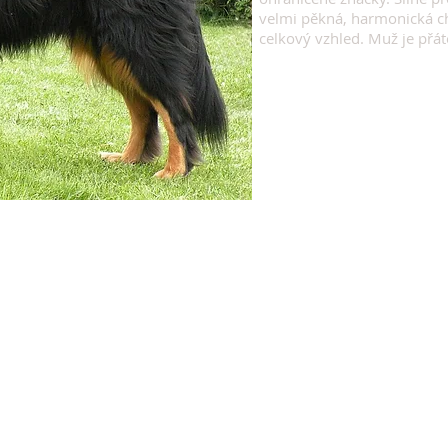
velmi pěkná, harmonická ch
celkový vzhled. Muž je přá