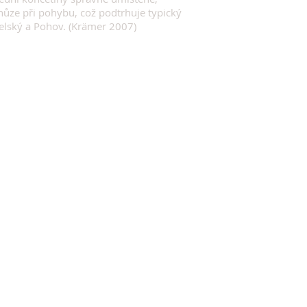
ůze při pohybu, což podtrhuje typický
telský a Pohov. (Krämer 2007)