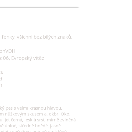
fenky, všichni bez bílých znaků.
pionVDH
 06, Evropský vítěz
ck
d
01
ký pes s velmi krásnou hlavou,
ým nůžkovým skusem a. dkbr. Oko.
. Jet černá, lesklá srst, mírně zvlněná
vě úplné, středně hnědé, jasně
řední končetiny správně umístěné,