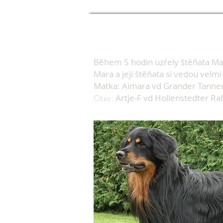
Během 5 hodin uzřely štěňata Mary
Mara a její štěňata si vedou velmi 
Matka: Aimara vd Grander Tann
Otec:
Artje-F vd Hollenstedter R