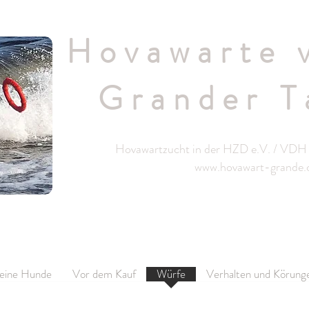
Hovawarte 
Grander T
Hovawartzucht in der HZD e.V. / VDH 
www.hovawart-grande
eine Hunde
Vor dem Kauf
Würfe
Verhalten und Körung