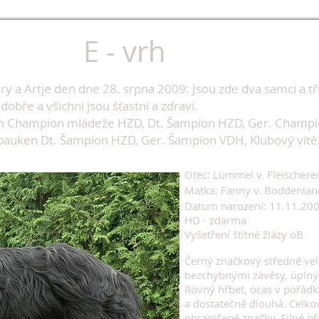
E - vrh
 a Artje den dne 28. srpna 2009: Jsou zde dva samci a tři 
dobře a všichni jsou šťastní a zdraví.
en Champion mládeže HZD, Dt. Šampion HZD, Ger. Cham
abauken Dt. Šampion HZD, Ger. Šampion VDH, Klubový vítěz
Otec: Lümmel v. Fleischere
Matka: Fanny v. Boddenlan
Datum narození: 11.11.20
HD - zdarma
Vyšetření štítné žlázy oB
Černý značkový středně vel
bezchybnými závěsy, úpln
Rovný hřbet, ocas v pořádku
a dostatečně dlouhá. Celko
ohraničené značky. Silné p