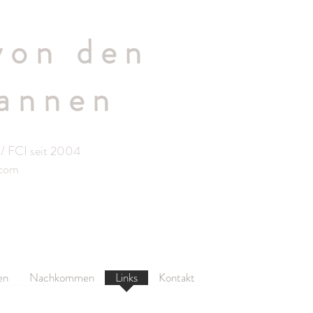
von den
annen
/ FCI seit 2004
.com
en
Nachkommen
Links
Kontakt