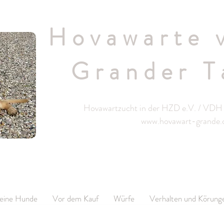
Hovawarte 
Grander T
Hovawartzucht in der HZD e.V. / VDH 
www.hovawart-grande
eine Hunde
Vor dem Kauf
Würfe
Verhalten und Körung