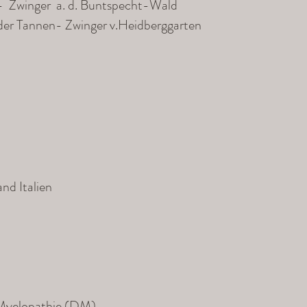
- Zwinger a. d. Buntspecht-Wald
der Tannen- Zwinger v.Heidberggarten
nd Italien
 Myelopathie (DM)