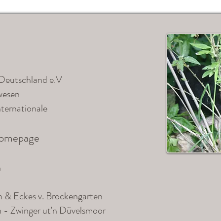
Deutschland e.V
wesen
ternationale
Homepage
n
n & Eckes v. Brockengarten
n - Zwinger ut'n Düvelsmoor