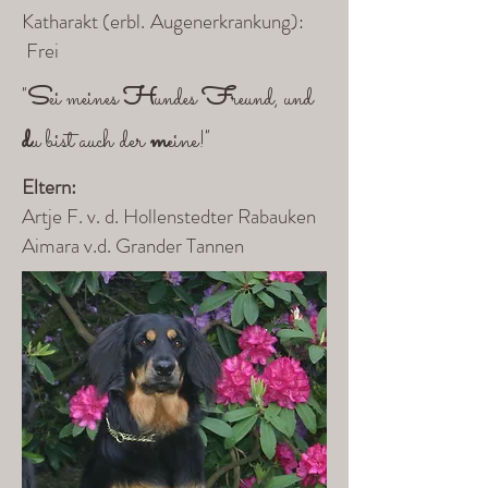
Katharakt (erbl. Augenerkrankung):
Frei
S
H
F
"
ei meines
undes
reund, und
d
der
m
eine
u bist auch
!"
Eltern:
Artje F. v. d. Hollenstedter Rabauken
Aimara v.d. Grander Tannen