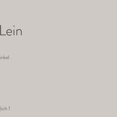
Lein
nkel
ich 1