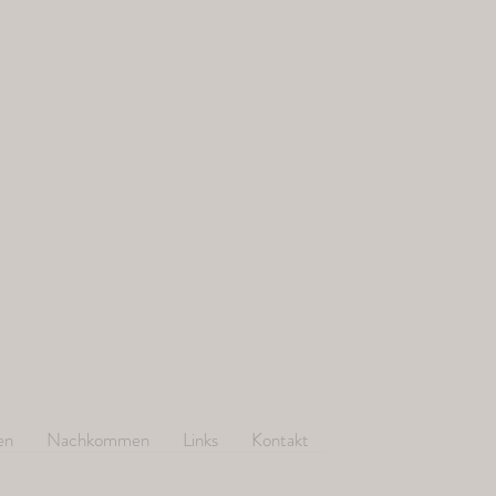
von den
annen
/ FCI seit 2004
.com
en
Nachkommen
Links
Kontakt