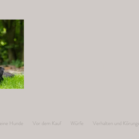
Hovawarte 
Grander T
Hovawartzucht in der HZD e.V. / VDH 
www.hovawart-grande
eine Hunde
Vor dem Kauf
Würfe
Verhalten und Körung