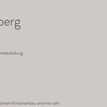
berg
embecksburg
üglichem Knochenbau und mit sehr