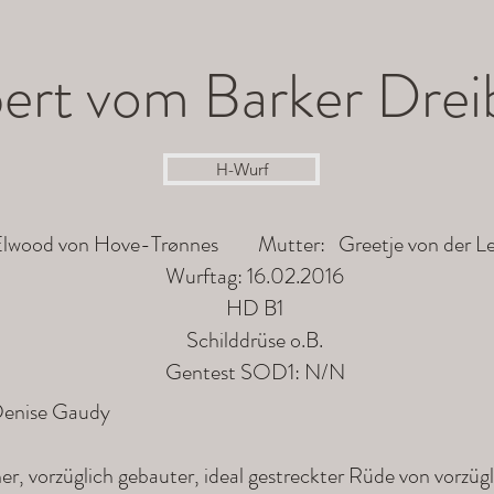
ert vom Barker Drei
H-Wurf
lwood von Hove-Trønnes Mutter: Greetje von der L
Wurftag: 16.02.2016
HD B1
Schilddrüse o.B.
Gentest SOD1: N/N
 Denise Gaudy
her, vorzüglich gebauter, ideal gestreckter Rüde von vorz