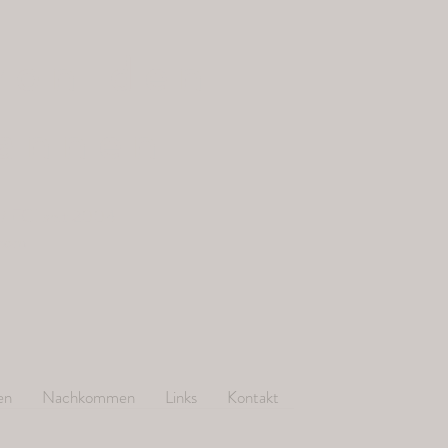
von den
annen
/ FCI seit 2004
.com
en
Nachkommen
Links
Kontakt