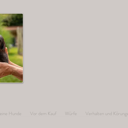
Hovawarte 
Grander T
Hovawartzucht in der HZD e.V. / VDH 
www.hovawart-grande
eine Hunde
Vor dem Kauf
Würfe
Verhalten und Körung